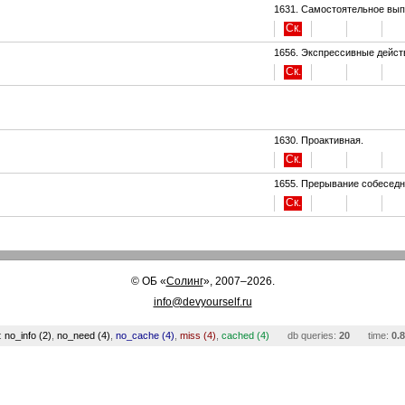
1631. Самостоятельное вып
Ск.
1656. Экспрессивные дейст
Ск.
1630. Проактивная.
Ск.
1655. Прерывание собеседн
Ск.
©
ОБ
«
Солинг
», 2007–2026.
info@devyourself.ru
:
no_info (2)
,
no_need (4)
,
no_cache (4)
,
miss (4)
,
cached (4)
db queries:
20
time:
0.