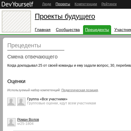
Люди
Проекты
Компетенции
Рейтинги
Проекты будущего
Главная
Сообщества
Прецеденты
Участни
Прецеденты
Смена отвечающего
Когда докладывал 25 от своей команды и ему задали вопрос, 30, перебива
Оценки
Используемый набор компетенций:
Педагогическая позиция
.
Группа «Все участники»
Групповые оценки, идут всем участникам
Роман Волов
vr25-1804