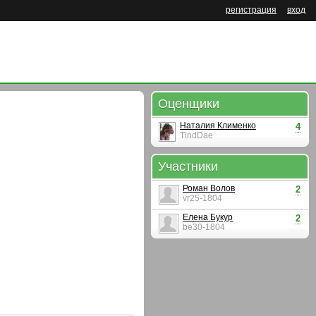
регистрация
вход
Оценщики
Наталия Клименко
4
TindDae
Участники
Роман Волов
2
vr25-1804
Елена Букур
2
be30-1804