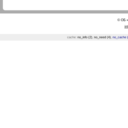
©
ОБ
in
cache:
no_info (2)
,
no_need (4)
,
no_cache (