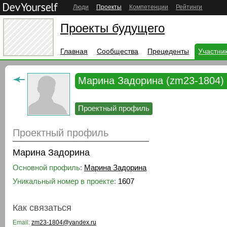
Люди
Проекты
Компетенции
Рейтинги
Проекты будущего
Главная
Сообщества
Прецеденты
Участни
Марина Задорина (zm23-1804)
Проектный профиль
Проектный профиль
Марина Задорина
Основной профиль:
Марина Задорина
Уникальный номер в проекте:
1607
Как связаться
Email:
zm23-1804@yandex.ru