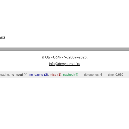
ых)
©
ОБ
«
Солинг
», 2007–2026.
info@devyourself.ru
cache:
no_need (4)
,
no_cache (2)
,
miss (1)
,
cached (4)
db queries:
6
time:
0.030