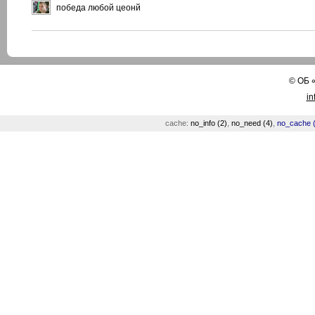
победа любой цеонй
©
ОБ
in
cache:
no_info (2)
,
no_need (4)
,
no_cache (